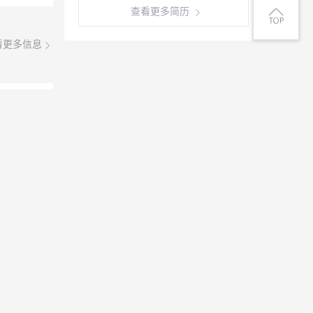
查看更多简历
看更多信息
08月06日
，超市收
的钟点
聊，手机
08月06日
账报税。
作。有会