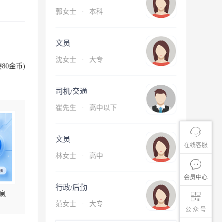
郭女士
·
本科
文员
沈女士
·
大专
80金币)
司机/交通
崔先生
·
高中以下
文员
在线客服
林女士
·
高中
会员中心
行政/后勤
息
范女士
·
大专
公 众 号