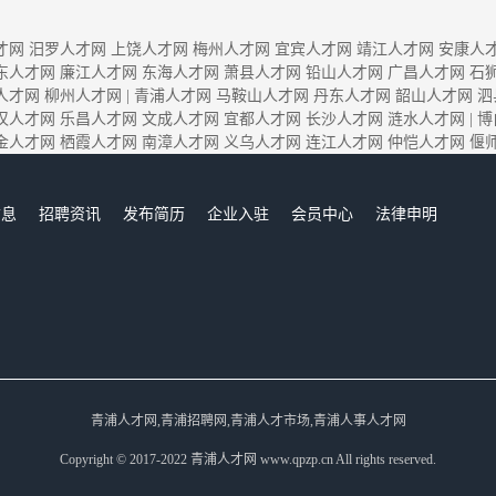
才网
汨罗人才网
上饶人才网
梅州人才网
宜宾人才网
靖江人才网
安康人
东人才网
廉江人才网
东海人才网
萧县人才网
铅山人才网
广昌人才网
石
人才网
柳州人才网
|
青浦人才网
马鞍山人才网
丹东人才网
韶山人才网
泗
汉人才网
乐昌人才网
文成人才网
宜都人才网
长沙人才网
涟水人才网
|
博
金人才网
栖霞人才网
南漳人才网
义乌人才网
连江人才网
仲恺人才网
偃
信息
招聘资讯
发布简历
企业入驻
会员中心
法律申明
们
青浦人才网,青浦招聘网,青浦人才市场,青浦人事人才网
Copyright © 2017-2022 青浦人才网 www.qpzp.cn All rights reserved.