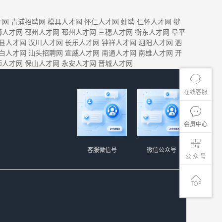
才网
青浦招聘网
模具人才网
怀仁人才网
蚌聘
仁怀人才网
犍
狮人才网
邳州人才网
邳州人才网
三穗人才网
衡东人才网
阜平
县人才网
汉川人才网
长乐人才网
钟祥人才网
泗阳人才网
泗
白人才网
汕头招聘网
宣威人才网
南通人才网
南雄人才网
开
师人才网
保山人才网
永安人才网
晋城人才网
在线客服
会员中心
客服微信号
微信公众号
公 众 号