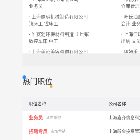
业务员
仓库管理
· 上海腾玥机械制造有限公司
· 叶氏
铣床工
镗床工
会计
业
· 唯赛勃环保材料制造（上海）
· 上海
数控车床
电工
出纳
文
· 上海美沁美容咨询有限公司
· 伊姆
美容顾问
美容师
钳工
技
热门职位
职位名称
公司名称
业务员
上海鑫齐信息科
其它类型
招聘专员
上海殿金投资管
市场营销