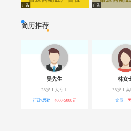
客服
上海瑞恒金属材
市场营销
广告
广告
电工
唯赛勃环保材料
其它类型
简历推荐
装配电工
上海松川远亿机
普通工人
设计主任
上海金颐装饰工
市场营销
电工
上海瑞红餐饮有
市场营销
收银员
上海瑞红餐饮有
市场营销
黄女士
吴先生
网站编辑
上海金颐装饰工
市场营销
30岁
高中以下
28岁
大专
橱柜设计师
上海奥申卫厨有
其它类型
技工/普工
3000-5000元
行政/后勤
4000-5000元