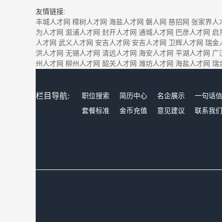
友情链接:
丰城人才网
樟树人才网
海盐人才网
磐人网
慈招网
张家界人
为人才网
溆浦人才网
封开人才网
通城人才网
巴彦人才网
启
人才网
武义人才网
安吉人才网
安吉人才网
卫辉人才网
瑞金
洪人才网
无锡人才网
清远人才网
海安人才网
平湖人才网
广
州人才网
柳州人才网
韶关人才网
潍坊人才网
海盐人才网
瑞
栏目导航:
职位搜索
简历中心
名企展示
一句话
套餐标准
金币充值
意见建议
联系我