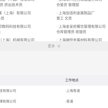
员
挤出技术员
仓管员
管理部
油墨（上海）有限公司
· 上海加适利金属制品厂
务员
普工
文员
佳印数码科技有限公司
· 上海金呈府餐饮管理有限公司
员
仓库管理员
收银员
乐（上海）机械有限公司
· 上海瑞恒金属材料有限公司
术服务工程师
客服
网络销售
更多
工作地点
技有限公司
-上海青浦
理有限公司
-青浦