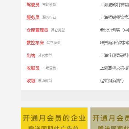
驾驶员
上海诚凯制衣有
市场营销
服务员
上海蟹蚝餐饮管
服务行业
仓库管理员
希悦尔包装（中
其它类型
数控车床
唯赛勃环保材料
其它类型
出纳
上海佳印数码科
其它类型
收银员
上海蜀华火锅楼
市场营销
收银
程虹烟酒商行
市场营销
送餐员
上海梁辰餐饮有
市场营销
超市经理
程虹烟酒商行
市场营销
营业员
程虹烟酒商行
市场营销